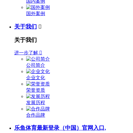
国内案例
国外案例
关于我们

关于我们
进一步了解

公司简介
企业文化
荣誉资质
发展历程
合作品牌
乐鱼体育最新登录（中国）官网入口,