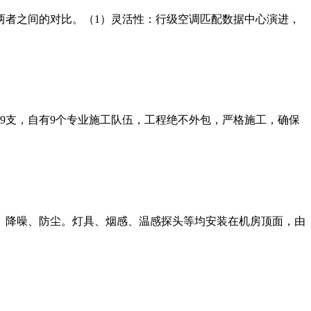
两者之间的对比。（1）灵活性：行级空调匹配数据中心演进，
师9支，自有9个专业施工队伍，工程绝不外包，严格施工，确保
、降噪、防尘。灯具、烟感、温感探头等均安装在机房顶面，由