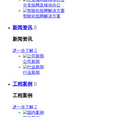
分支组网及移动办公
智能化组网解决方案
新闻资讯

新闻资讯
进一步了解

公司新闻
行业新闻
工程案例

工程案例
进一步了解
