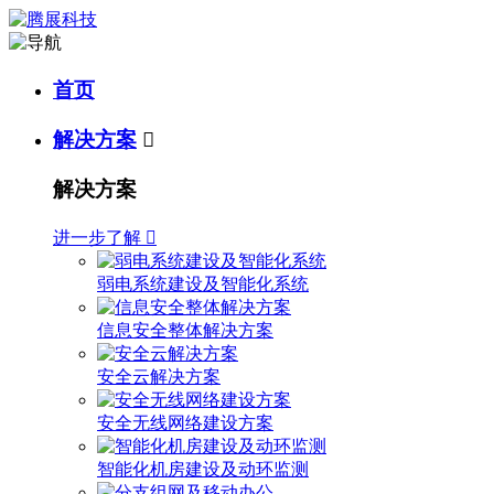
首页
解决方案

解决方案
进一步了解

弱电系统建设及智能化系统
信息安全整体解决方案
安全云解决方案
安全无线网络建设方案
智能化机房建设及动环监测