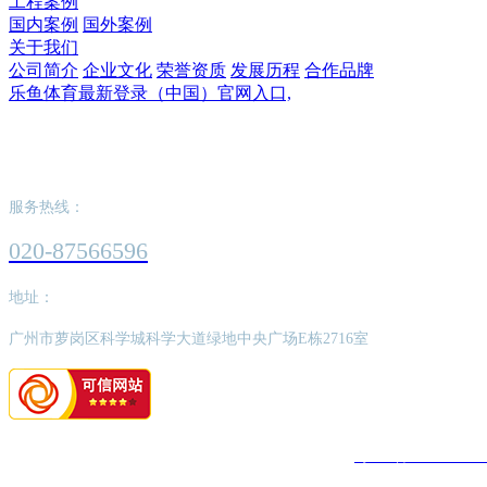
工程案例
国内案例
国外案例
关于我们
公司简介
企业文化
荣誉资质
发展历程
合作品牌
乐鱼体育最新登录（中国）官网入口,
乐鱼体育最新登录（中国）官网入口,
服务热线：
020-87566596
地址：
广州市萝岗区科学城科学大道绿地中央广场E栋2716室
版权所有：乐鱼体育最新登录（中国）官网入口,
粤ICP备202206252