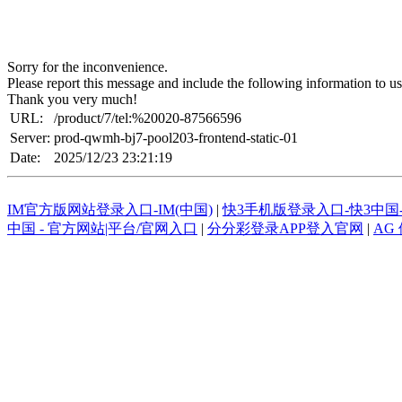
Sorry for the inconvenience.
Please report this message and include the following information to us
Thank you very much!
URL:
/product/7/tel:%20020-87566596
Server:
prod-qwmh-bj7-pool203-frontend-static-01
Date:
2025/12/23 23:21:19
IM官方版网站登录入口-IM(中国)
|
快3手机版登录入口-快3中国
中国 - 官方网站|平台/官网入口
|
分分彩登录APP登入官网
|
AG